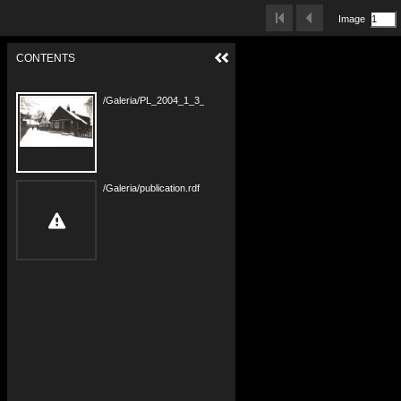
Image
CONTENTS
/Galeria/PL_2004_1_3_19_020.jpg
/Galeria/publication.rdf