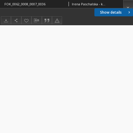
FOK_0062_0008_0007_0036
Irena Paschalska - korespondencja
Show details