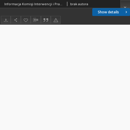
Informacja Komisji Interwencji i Praworządności, nr 31
brak autora
Show details