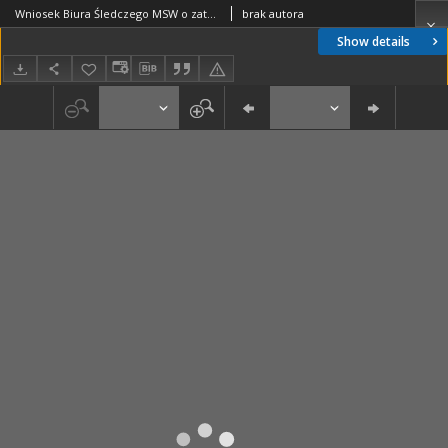
Wniosek Biura Śledczego MSW o zatwierdzenie przeszukania Jacka Kuronia oraz zatrzymania przedmiotów znalezionych 19 marca 1980 oraz Postanowienie Prokuratury Wojewódzkiej w sprawie wniosku Biura Śledczego z 20 marca 1980 [nazwa red.]
brak autora
Show details