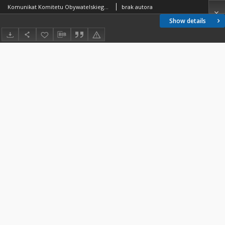
Komunikat Komitetu Obywatelskiego "Solidarność", 01.06.1989
brak autora
Show details