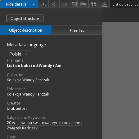
Hide details
List do babci od
Object structure
Object description
Files list
Metadata language
Polski
File name:
List do babci od Wandy i Ani
Collection:
Kolekcja Wandy Perczak
Folder title:
Kolekcja Wandy Perczak
Creator:
brak autora
Subject and Keywords:
20 w.
;
II wojna światowa
;
życie codzienne
;
Związek Radziecki
Date: