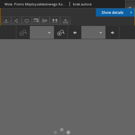
Wola. Pismo Międzyzakładowego Komitetu Koordynacyjnego, nr 23(189)
brak autora
Show details