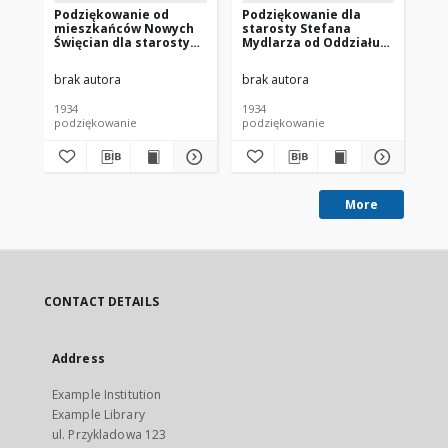
Podziękowanie od
Podziękowanie dla
Po
mieszkańców Nowych
starosty Stefana
pl
Święcian dla starosty
Mydlarza od Oddziału
pa
Stefan Mydlarza
Związku Strzeleckiego
św
zasiedem lat pracy na
w Duksztach [nazwa
red
brak autora
brak autora
bra
stanowisku starosty
red.]
święciańskiego [nazwa
1934
1934
193
red.]
podziękowanie
podziękowanie
po
More
CONTACT DETAILS
Address
Example Institution
Example Library
ul. Przykladowa 123