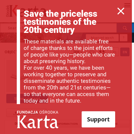
Save the priceless
testimonies of the
20th century
Advanced search
?
These materials are available free
of charge thanks to the joint efforts
OBJECT
PL
EN
of people like you—people who care
about preserving history.
For over 40 years, we have been
working together to preserve and
disseminate authentic testimonies
from the 20th and 21st centuries—
so that everyone can access them
Show content
today and in the future.
Download
Support
DESCRIPTION
INFORMATION
STRUCTURE