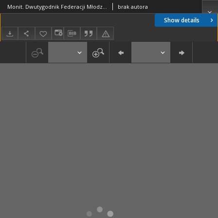
Monit. Dwutygodnik Federacji Młodzieży Walczącej Region Gdańsk, nr 94
brak autora
Show details