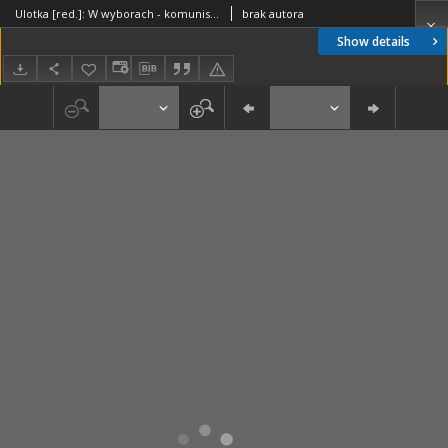
Ulotka [red.]: W wyborach - komunistom NIE!
brak autora
Show details