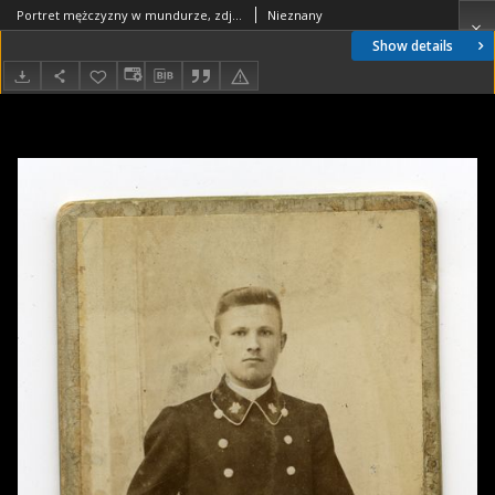
Portret mężczyzny w mundurze, zdjęcie wykonano w atelier fotograficznym, ul. Lipowa, Białystok, 1904 r. Fot. Zakład Fotograficzny Braci Pumpian
Nieznany
Show details