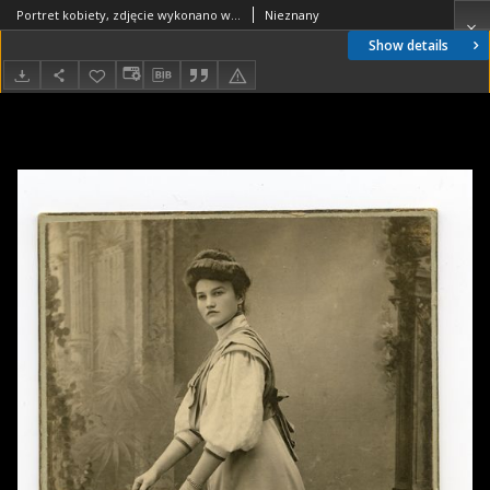
Portret kobiety, zdjęcie wykonano w atelier fotograficznym, ul. Lipowa 23, Białystok, 1897-1915 r. Fot. Zakład Fotograficzny Szymborskich "Rembrandt"
Nieznany
Show details