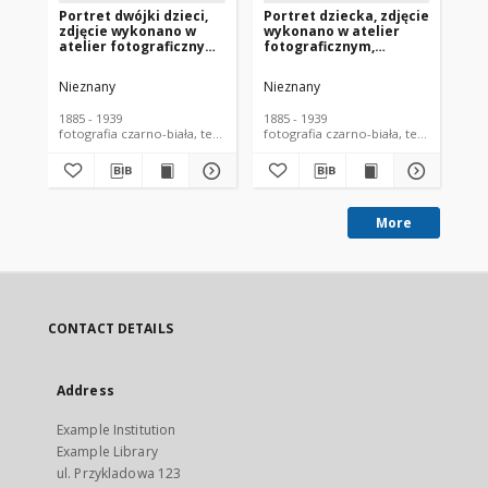
Portret dwójki dzieci,
Portret dziecka, zdjęcie
Por
zdjęcie wykonano w
wykonano w atelier
zd
atelier fotograficznym,
fotograficznym,
at
Białystok, 1885-1939 r.
Białystok, 1885-1939 r.
Bia
Fot. Zakład
Fot. Zakład
Fo
Nieznany
Nieznany
Ni
Fotograficzny
Fotograficzny
Fo
Sołowiejczyków
Sołowiejczyków
So
1885 - 1939
1885 - 1939
188
fotografia czarno-biała, tekturka
fotografia czarno-biała, tekturka
fot
More
CONTACT DETAILS
Address
Example Institution
Example Library
ul. Przykladowa 123