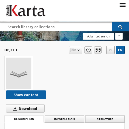
Save the priceless
testimonies of the
20th century
Advanced search
?
These materials are available free
of charge thanks to the joint efforts
OBJECT
PL
EN
of people like you—people who care
about preserving history.
For over 40 years, we have been
working together to preserve and
disseminate authentic testimonies
from the 20th and 21st centuries—
so that everyone can access them
Show content
today and in the future.
Download
Support
DESCRIPTION
INFORMATION
STRUCTURE