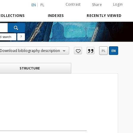
Contrast
Login
Share
EN
PL
COLLECTIONS
INDEXES
RECENTLY VIEWED
d search
?
Download bibliography description
PL
EN
STRUCTURE