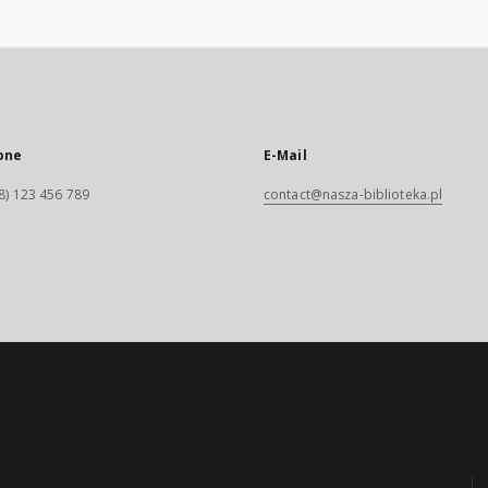
one
E-Mail
8) 123 456 789
contact@nasza-biblioteka.pl