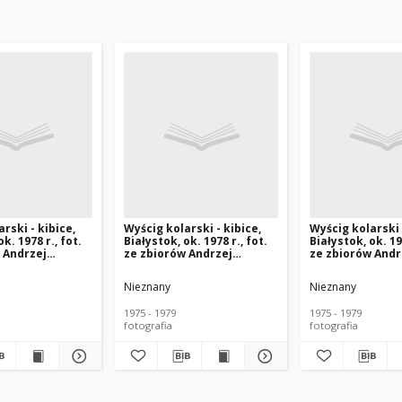
rski - kibice,
Wyścig kolarski - kibice,
Wyścig kolarski 
k. 1978 r., fot.
Białystok, ok. 1978 r., fot.
Białystok, ok. 197
 Andrzej
ze zbiorów Andrzej
ze zbiorów Andr
ego
Trzcińskiego
Trzcińskiego
Nieznany
Nieznany
1975 - 1979
1975 - 1979
fotografia
fotografia