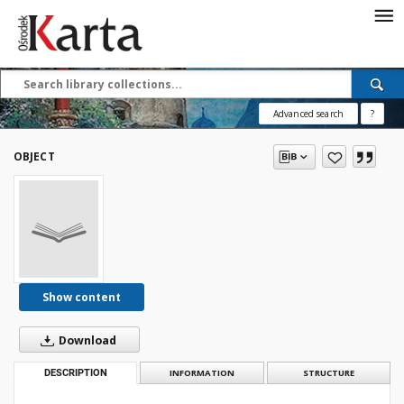
Save the priceless
testimonies of the
20th century
Advanced search
?
These materials are available free
of charge thanks to the joint efforts
OBJECT
of people like you—people who care
about preserving history.
For over 40 years, we have been
working together to preserve and
disseminate authentic testimonies
from the 20th and 21st centuries—
so that everyone can access them
Show content
today and in the future.
Download
Support
DESCRIPTION
INFORMATION
STRUCTURE