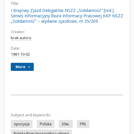
Title:
I Krajowy Zjazd Delegatów NSZZ „Solidarność” [red.].
Serwis Informacyjny Biura Informacji Prasowej KKP NSZZ
„Solidarność” – wydanie zjazdowe, nr 35/209.
Creator:
brak autora
Date:
1981-10-02
More
Subject and keywords:
opozycja
Polska
20w.
PRL
Polska Rzeczpospolita Ludowa