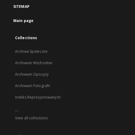
a
SITEMAP
new
tab
Main page
Collections
Archiwa Społeczne
Archiwum Wschodnie
Archiwum Opozycji
Archiwum Fotografii
Indeks Represjonowanych
...
View all collections