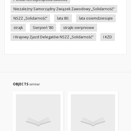
Niezależny Samorządny Związek Zawodowy „Solidarność”
NSZZ „Solidarność”
lata 80.
lata osiemdziesiąte
strajk
Sierpień ’80
strajki sierpniowe
I Krajowy Zjazd Delegatów NSZZ „Solidarność”
I KZD
OBJECTS
similar