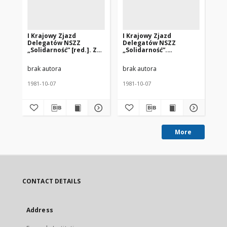
I Krajowy Zjazd
I Krajowy Zjazd
I 
Delegatów NSZZ
Delegatów NSZZ
De
„Solidarność” [red.]. Z
„Solidarność”.
„So
nasłuch radiowego –
Informacja dotycząca
In
BBC: Prasa brytyjska o
artykułów o Zjeździe
za
brak autora
brak autora
bra
przebiegu Zjazdu
zamieszczonych w
„N
Solidarności.
„Żołnierzu Wolności”
[n
1981-10-07
1981-10-07
[19
[nazwa red.].
More
CONTACT DETAILS
Address