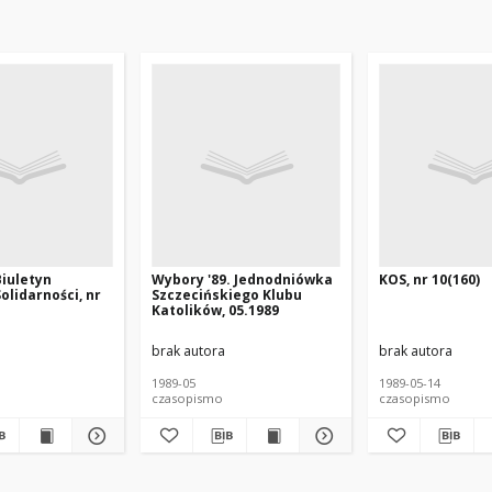
Biuletyn
Wybory '89. Jednodniówka
KOS, nr 10(160)
olidarności, nr
Szczecińskiego Klubu
Katolików, 05.1989
brak autora
brak autora
1989-05
1989-05-14
czasopismo
czasopismo