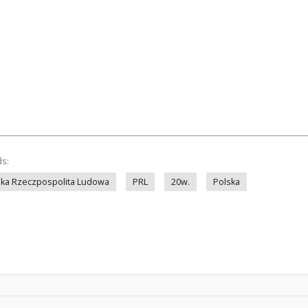
ds:
ska Rzeczpospolita Ludowa
PRL
20w.
Polska