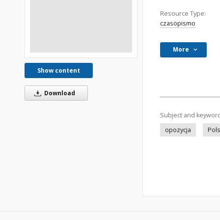
Resource Type:
czasopismo
More
Show content
Download
Subject and keywor
opozycja
Pol