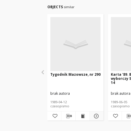
OBJECTS
similar
Tygodnik Mazowsze, nr 290
Karta '89. 
wyborczy S
14
brak autora
brak autora
1989-04-12
1989-06-05
czasopismo
czasopismo