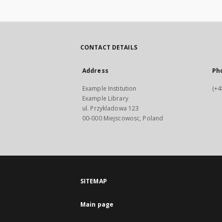
CONTACT DETAILS
Address
Ph
Example Institution
(+4
Example Library
ul. Przykladowa 123
00-000 Miejscowosc, Poland
SITEMAP
Main page