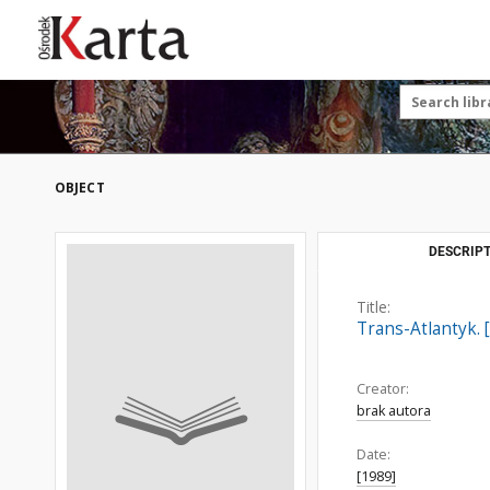
Save the priceless
testimonies of the
20th century
These materials are available free
of charge thanks to the joint efforts
OBJECT
of people like you—people who care
about preserving history.
For over 40 years, we have been
DESCRIPT
working together to preserve and
disseminate authentic testimonies
Title:
from the 20th and 21st centuries—
Trans-Atlantyk. 
so that everyone can access them
today and in the future.
Creator:
brak autora
Support
Date:
[1989]