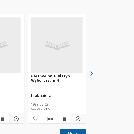
Głos Wolny. Biuletyn
Tygodnik Wyborczy, n
Wyborczy, nr 4
brak autora
brak autora
1989-06-02
1989
czasopismo
czasopismo
More