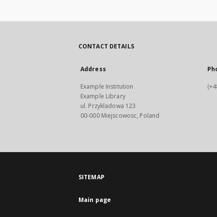
CONTACT DETAILS
Address
Ph
Example Institution
(+4
Example Library
ul. Przykladowa 123
00-000 Miejscowosc, Poland
SITEMAP
Main page