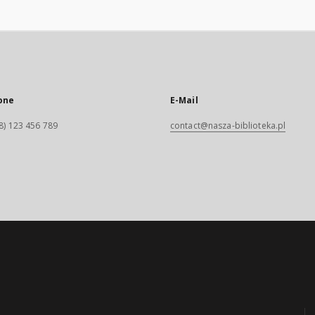
one
E-Mail
8) 123 456 789
contact@nasza-biblioteka.pl