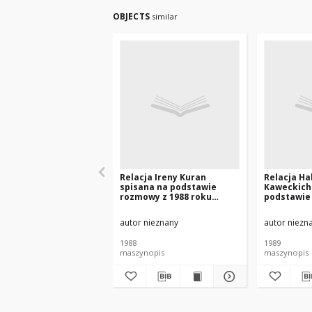
OBJECTS
similar
Relacja Ireny Kuran
Relacja Ha
spisana na podstawie
Kaweckich
rozmowy z 1988 roku
podstawie 
[nazwa red.]
roku [nazw
autor nieznany
autor niezn
1988
1989
maszynopis
maszynopis