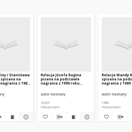
liny i Stanisława
Relacja Józefa Ragina
Relacja Wandy 
 spisana na
pisana na podstawie
spisana na pod
nagrania z 1989
nagrania z 1990 roku
nagrania z 1989
a red.]
[nazwa red.]
[nazwa red.]
any
autor nieznany
autor nieznany
33207
1989
maszynopis
maszynopis