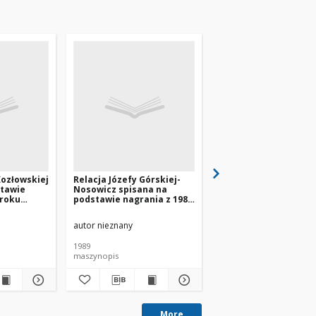
Kozłowskiej
Relacja Józefy Górskiej-
Relcja Bronisława
stawie
Nosowicz spisana na
Zamołojko spisana n
 roku
podstawie nagrania z 1989
podstawie nagrania z
roku [nazwa red.]
roku [nazwa red.]
autor nieznany
autor nieznany
1989
1991
maszynopis
maszynopis
More