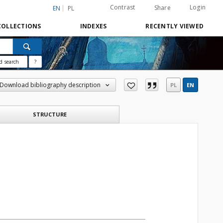
Contrast
Login
Share
EN
PL
COLLECTIONS
INDEXES
RECENTLY VIEWED
d search
?
Download bibliography description
PL
EN
STRUCTURE