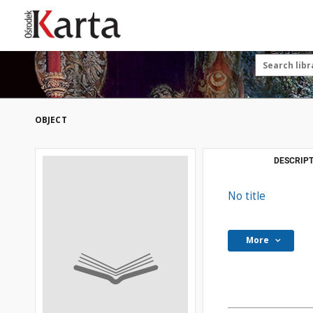
Save the priceless
testimonies of the
20th century
These materials are available free
of charge thanks to the joint efforts
OBJECT
of people like you—people who care
about preserving history.
For over 40 years, we have been
DESCRIPT
working together to preserve and
disseminate authentic testimonies
No title
from the 20th and 21st centuries—
so that everyone can access them
today and in the future.
More
Support