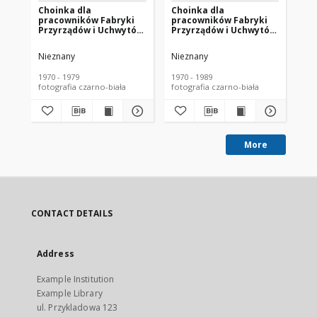
Choinka dla
Choinka dla
Or
pracowników Fabryki
pracowników Fabryki
ch
Przyrządów i Uchwytów,
Przyrządów i Uchwytów,
Pr
świetlica zakładowa, ul.
świetlica zakładowa, ul.
ul.
Łąkowa 3, Białystok,
Łąkowa 3, Białystok,
lat
Nieznany
Nieznany
Ni
lata 70. XX w.
lata 70-80. XX w.
1970 - 1979
1970 - 1989
197
fotografia czarno-biała
fotografia czarno-biała
fot
More
CONTACT DETAILS
Address
Example Institution
Example Library
ul. Przykladowa 123