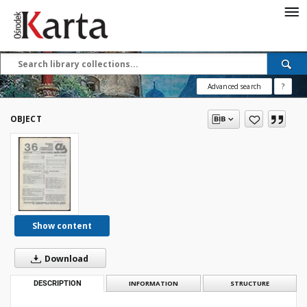
Save the priceless
testimonies of the
20th century
Advanced search
?
These materials are available free
of charge thanks to the joint efforts
OBJECT
of people like you—people who care
about preserving history.
For over 40 years, we have been
working together to preserve and
disseminate authentic testimonies
from the 20th and 21st centuries—
so that everyone can access them
Show content
today and in the future.
Download
Support
DESCRIPTION
INFORMATION
STRUCTURE