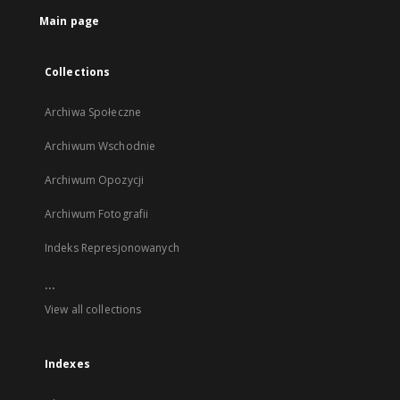
tab
Main page
Collections
Archiwa Społeczne
Archiwum Wschodnie
Archiwum Opozycji
Archiwum Fotografii
Indeks Represjonowanych
...
View all collections
Indexes