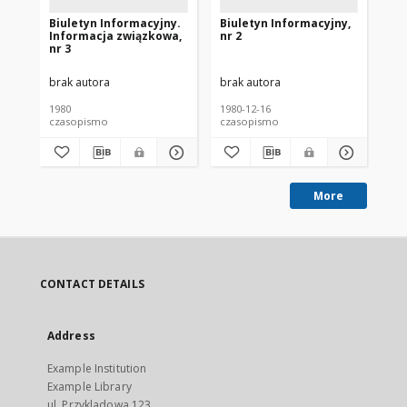
Biuletyn Informacyjny.
Biuletyn Informacyjny,
Bi
Informacja związkowa,
nr 2
nr 
nr 3
brak autora
brak autora
bra
1980
1980-12-16
198
czasopismo
czasopismo
cz
More
CONTACT DETAILS
Address
Example Institution
Example Library
ul. Przykladowa 123