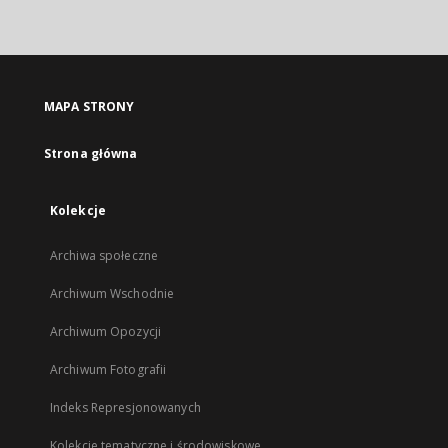
zewnętrzny,
otworzy
się
w
nowej
MAPA STRONY
karcie
Strona główna
Kolekcje
Archiwa społeczne
Archiwum Wschodnie
Archiwum Opozycji
Archiwum Fotografii
Indeks Represjonowanych
Kolekcje tematyczne i środowiskowe