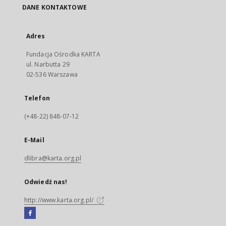
DANE KONTAKTOWE
Adres
Fundacja Ośrodka KARTA
ul. Narbutta 29
02-536 Warszawa
Telefon
(+48-22) 848-07-12
E-Mail
dlibra@karta.org.pl
Odwiedź nas!
http://www.karta.org.pl/
Facebook
Link