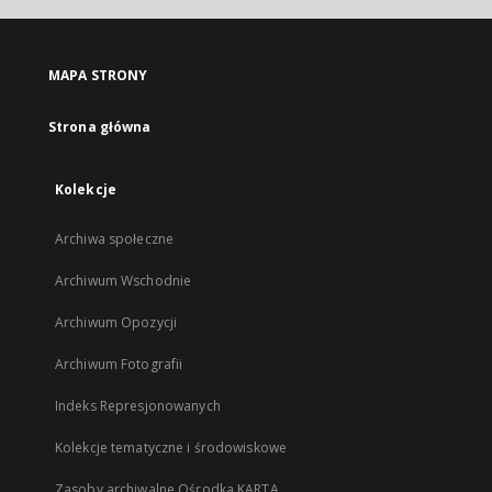
się
w
nowej
MAPA STRONY
karcie
Strona główna
Kolekcje
Archiwa społeczne
Archiwum Wschodnie
Archiwum Opozycji
Archiwum Fotografii
Indeks Represjonowanych
Kolekcje tematyczne i środowiskowe
Zasoby archiwalne Ośrodka KARTA