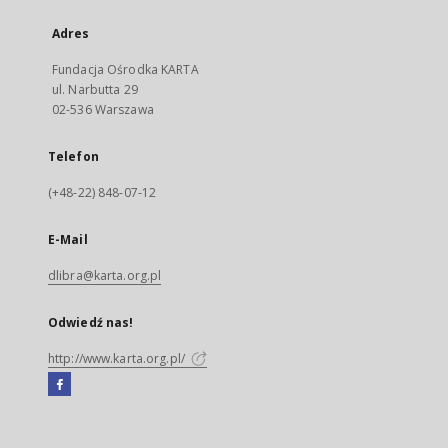
Adres
Fundacja Ośrodka KARTA
ul. Narbutta 29
02-536 Warszawa
Telefon
(+48-22) 848-07-12
E-Mail
dlibra@karta.org.pl
Odwiedź nas!
http://www.karta.org.pl/
Facebook
Link
zewnętrzny,
otworzy