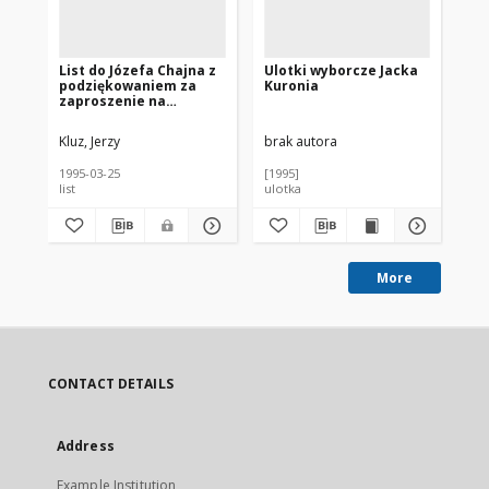
List do Józefa Chajna z
Ulotki wyborcze Jacka
Pa
podziękowaniem za
Kuronia
Ob
zaproszenie na
Ko
spotkanie z Jackiem
Pr
Kuroniem w Łodzi
Ku
Kluz, Jerzy
brak autora
bra
[nazwa red.]
1995-03-25
[1995]
[19
list
ulotka
pap
More
CONTACT DETAILS
Address
Example Institution