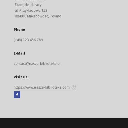
Example Library
ul. Przykladowa 123
00-000 Miejscowosc, Poland
Phone
(+48) 123 456 789
E-Mail
contact@nasza-biblioteka.pl
Visit us!
https://www.nasza-biblioteka.com
Facebook
External
link,
will
open
in