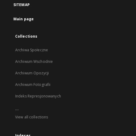
a
SITEMAP
new
tab
Main page
Collections
Archiwa Społeczne
Archiwum Wschodnie
Archiwum Opozycji
Archiwum Fotografii
Indeks Represjonowanych
...
View all collections
Indexes