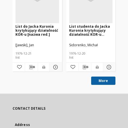
List do Jacka Kuronia
List studenta do Jacka
Li
krytykujący działalność
Kuronia krytykujący
kr
KOR-u [nazwa red.]
działalność KOR-u
KO
[nazwa red.]
[Jawski], Jan
Sidorenko, Michał
Dud
1976-12-21
1976-12-20
197
list
list
list
More
CONTACT DETAILS
Address