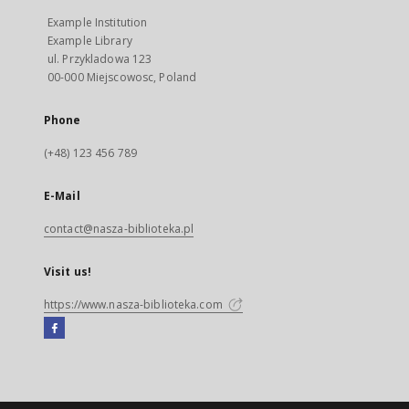
Example Institution
Example Library
ul. Przykladowa 123
00-000 Miejscowosc, Poland
Phone
(+48) 123 456 789
E-Mail
contact@nasza-biblioteka.pl
Visit us!
https://www.nasza-biblioteka.com
Facebook
External
link,
will
open