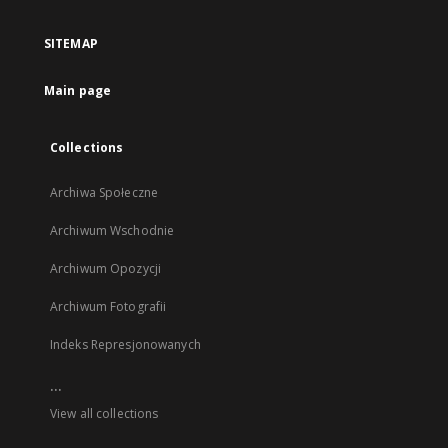
in
a
SITEMAP
new
tab
Main page
Collections
Archiwa Społeczne
Archiwum Wschodnie
Archiwum Opozycji
Archiwum Fotografii
Indeks Represjonowanych
...
View all collections