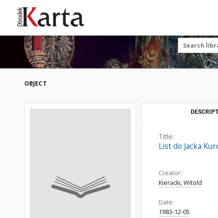
These materials are available free
of charge thanks to the joint efforts
OBJECT
of people like you—people who care
about preserving history.
For over 40 years, we have been
DESCRIPT
working together to preserve and
disseminate authentic testimonies
Title:
from the 20th and 21st centuries—
List do Jacka Kur
so that everyone can access them
today and in the future.
Creator:
Kieracki, Witold
Date:
1983-12-05