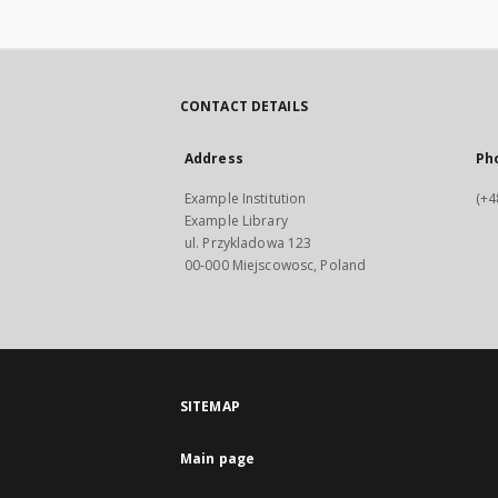
CONTACT DETAILS
Address
Ph
Example Institution
(+4
Example Library
ul. Przykladowa 123
00-000 Miejscowosc, Poland
SITEMAP
Main page