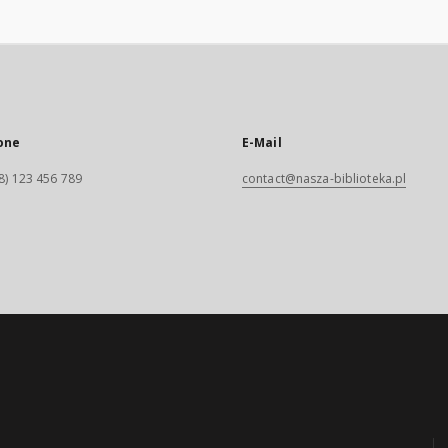
one
E-Mail
8) 123 456 789
contact@nasza-biblioteka.pl