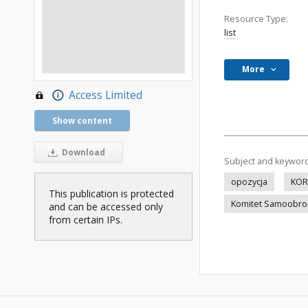
Resource Type:
list
More
Access Limited
Show content
Download
Subject and keywor
opozycja
KOR
This publication is protected
Komitet Samoobro
and can be accessed only
from certain IPs.