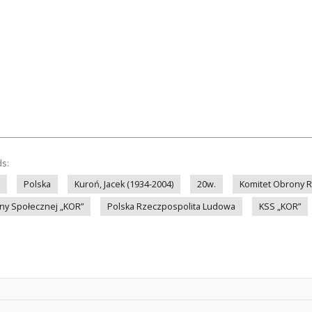
ds:
Polska
Kuroń, Jacek (1934-2004)
20w.
Komitet Obrony 
ny Społecznej „KOR”
Polska Rzeczpospolita Ludowa
KSS „KOR”