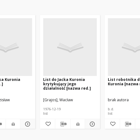
cka Kuronia
List do Jacka Kuronia
List robotnika d
.]
krytykujący jego
Kuronia [nazwa 
działalność [nazwa red.]
zisław
[Grajos], Wacław
brak autora
1976-12-19
b.d.
list
list