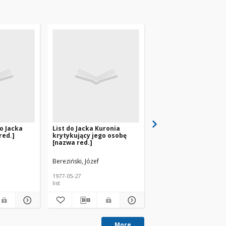
o Jacka
List do Jacka Kuronia
List do Jacka Kuronia
red.]
krytykujący jego osobę
krytykujący działalno
[nazwa red.]
KOR-u [nazwa red.]
Bereziński, Józef
[Jawski], Jan
1977-05-27
1976-12-21
list
list
More