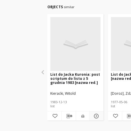
OBJECTS
similar
List do Jacka Kuronia: post
List do Ja
scriptum do listu z 5
[nazwa red
grudnia 1983 [nazwa red.]
Kieracki, Witold
[Doroż], Zd
1983-12-13
1977-05-06
list
list