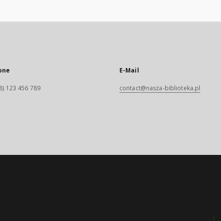
one
E-Mail
8) 123 456 789
contact@nasza-biblioteka.pl