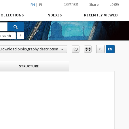
Contrast
Login
Share
EN
PL
COLLECTIONS
INDEXES
RECENTLY VIEWED
d search
?
Download bibliography description
PL
EN
STRUCTURE