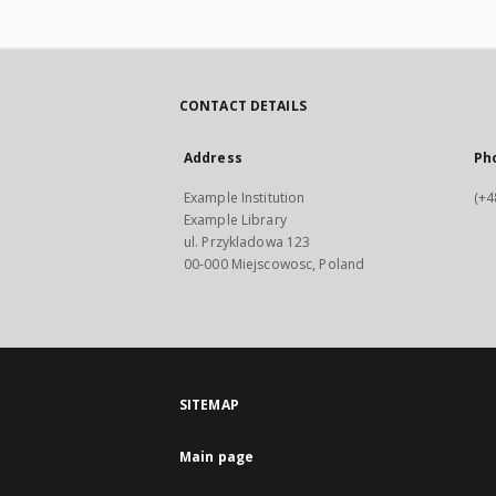
CONTACT DETAILS
Address
Ph
Example Institution
(+4
Example Library
ul. Przykladowa 123
00-000 Miejscowosc, Poland
SITEMAP
Main page