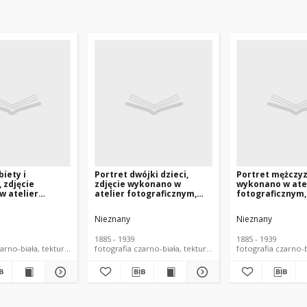
biety i
Portret dwójki dzieci,
Portret mężczyz
 zdjęcie
zdjęcie wykonano w
wykonano w ate
w atelier
atelier fotograficznym,
fotograficznym,
znym, ul.
Białystok, 1885-1939 r. Fot.
1885-1939 r. Fot
wska 1,
Zakład Fotograficzny
Fotograficzny
Nieznany
Nieznany
1895-1919 r. Fot.
Sołowiejczyków
Sołowiejczyków
ograficzny
1885 - 1939
1885 - 1939
zyków
arno-biała, tekturka
fotografia czarno-biała, tekturka
fotografia czarno-b