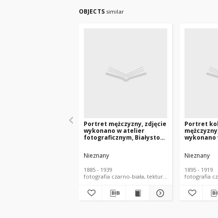
OBJECTS
similar
Portret mężczyzny, zdjęcie
Portret ko
wykonano w atelier
mężczyzny,
fotograficznym, Białystok,
wykonano 
1885-1939 r. Fot. Zakład
fotografic
Fotograficzny
Częstocho
Nieznany
Nieznany
Sołowiejczyków
Białystok, 
Zakład Fot
1885 - 1939
1895 - 1919
Sołowiejc
fotografia czarno-biała, tekturka
fotografia cz