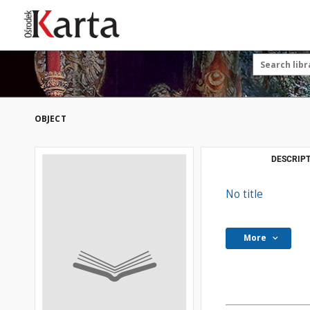
Save the priceless
testimonies of the
20th century
These materials are available free
of charge thanks to the joint efforts
OBJECT
of people like you—people who care
about preserving history.
For over 40 years, we have been
DESCRIPT
working together to preserve and
disseminate authentic testimonies
No title
from the 20th and 21st centuries—
so that everyone can access them
today and in the future.
More
Support