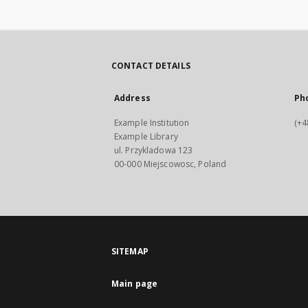
CONTACT DETAILS
Address
Ph
Example Institution
(+4
Example Library
ul. Przykladowa 123
00-000 Miejscowosc, Poland
SITEMAP
Main page