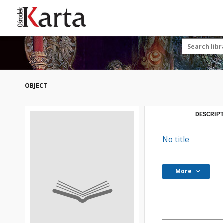
These materials are available free
of charge thanks to the joint efforts
OBJECT
of people like you—people who care
about preserving history.
For over 40 years, we have been
DESCRIPT
working together to preserve and
disseminate authentic testimonies
No title
from the 20th and 21st centuries—
so that everyone can access them
today and in the future.
More