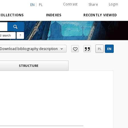
Contrast
Login
Share
EN
PL
COLLECTIONS
INDEXES
RECENTLY VIEWED
d search
?
Download bibliography description
PL
EN
STRUCTURE