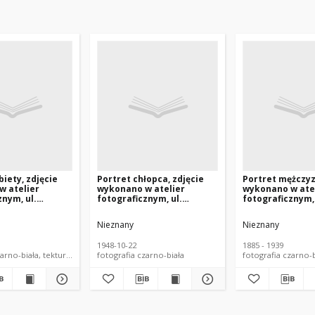
biety, zdjęcie
Portret chłopca, zdjęcie
Portret mężczyz
w atelier
wykonano w atelier
wykonano w ate
znym, ul.
fotograficznym, ul.
fotograficznym,
, Białystok, 19
Kilińskiego 10, Białystok,
1885-1939 r. Fot
42 r. Fot.
22 październik 1948 r. Fot.
Fotograficzny
Nieznany
Nieznany
ograficzny
Zakład Fotograficzny
Sołowiejczyków
Aleksandra Gulińskiego
1948-10-22
1885 - 1939
arno-biała, tekturka
fotografia czarno-biała
fotografia czarno-b