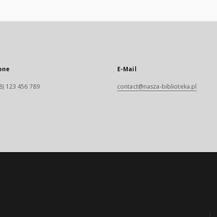
one
E-Mail
8) 123 456 789
contact@nasza-biblioteka.pl