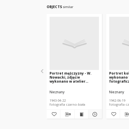
OBJECTS
similar
Portret mężczyzny - W.
Portret ko
Nowacki, zdjęcie
wykonano 
wykonano w atelier
fotografic
fotograficznym, ul.
Kilińskiego
Sienkiewicza 24, Białystok,
czerwiec 19
Nieznany
Nieznany
22 kwiecień 1943 r. Fot.
Zakład Fot
Zakład Fotograficzny
"Roma"
1943-04-22
1942-06-19
Wilhelma Schmidta
fotografia czarno-biała
fotografia cz