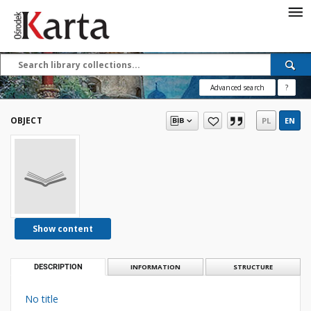
Save the priceless
testimonies of the
20th century
Advanced search
?
These materials are available free
of charge thanks to the joint efforts
OBJECT
PL
EN
of people like you—people who care
about preserving history.
For over 40 years, we have been
working together to preserve and
disseminate authentic testimonies
from the 20th and 21st centuries—
so that everyone can access them
Show content
today and in the future.
DESCRIPTION
INFORMATION
STRUCTURE
Support
No title