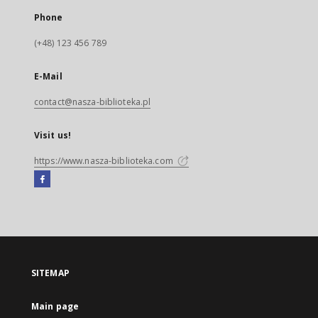
Phone
(+48) 123 456 789
E-Mail
contact@nasza-biblioteka.pl
Visit us!
https://www.nasza-biblioteka.com
Facebook
External
link,
will
open
in
a
SITEMAP
new
tab
Main page