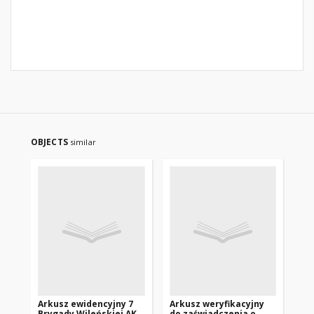
OBJECTS
similar
Arkusz ewidencyjny 7
Arkusz weryfikacyjny
De
Brygady Wileńskiej AK
do zaświadczenia o
Kr