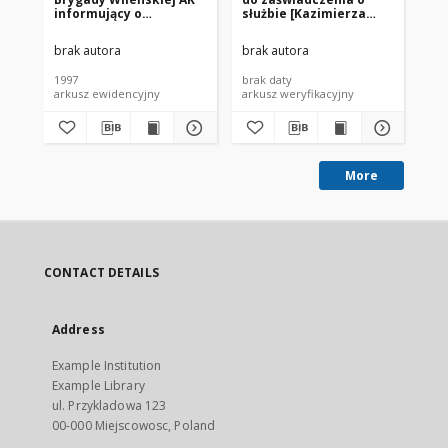
informujący o
służbie [Kazimierza
pie
przebiegu służby
Krupińskiego w 7
Kazimierza
Brygadzie „Wilhelma”
brak autora
brak autora
bra
Krupińskiego [nazwa
AK – red.]
red.]
1997
brak daty
199
arkusz ewidencyjny
arkusz weryfikacyjny
dek
More
CONTACT DETAILS
Address
Example Institution
Example Library
ul. Przykladowa 123
00-000 Miejscowosc, Poland