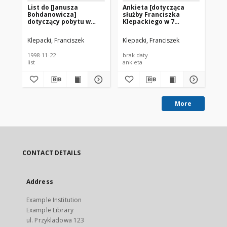
List do [Janusza
Ankieta [dotycząca
Ży
Bohdanowicza]
służby Franciszka
Kl
dotyczący pobytu w
Klepackiego w 7
Kałudze w czasie II
Brygadzie „Wilhelma”
wojny światowej [nazwa
AK – red.]
Klepacki, Franciszek
Klepacki, Franciszek
Kle
red.]
1998-11-22
brak daty
bra
list
ankieta
życ
More
CONTACT DETAILS
Address
Example Institution
Example Library
ul. Przykladowa 123