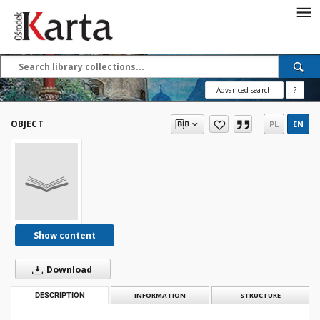
Save the priceless
testimonies of the
20th century
Advanced search
?
These materials are available free
of charge thanks to the joint efforts
OBJECT
PL
EN
of people like you—people who care
about preserving history.
For over 40 years, we have been
working together to preserve and
disseminate authentic testimonies
from the 20th and 21st centuries—
so that everyone can access them
Show content
today and in the future.
Download
Support
DESCRIPTION
INFORMATION
STRUCTURE